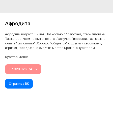
Афродита
Афродита, возраст 6-7 лет. Полностью обработана, стерилизована.
Так же ростиком не выше колена. Ласкучая. Гиперактивная, можно
сказать" шилопопая" .Хорошо "общается" с другими хвостиками,
игривая, "без дела" не сидит на месте". Брошена куратором.
Куратор :Жанна
+7 923 326-74-32
Страница ВК